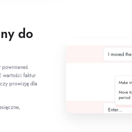
any do
y powinieneś
 wartości faktur
czy prowizję dla
esięczne,