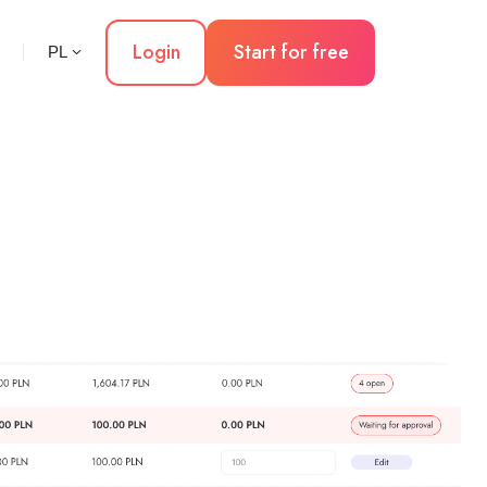
Login
Start for free
PL