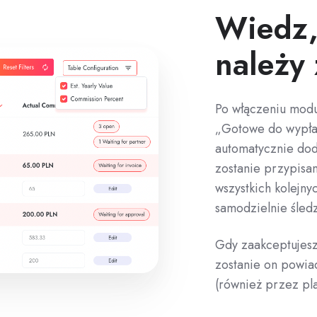
Wiedz,
należy 
Po włączeniu modu
„Gotowe do wypłat
automatycznie dod
zostanie przypisa
wszystkich kolejny
samodzielnie śled
Gdy zaakceptujesz
zostanie on powia
(również przez pl