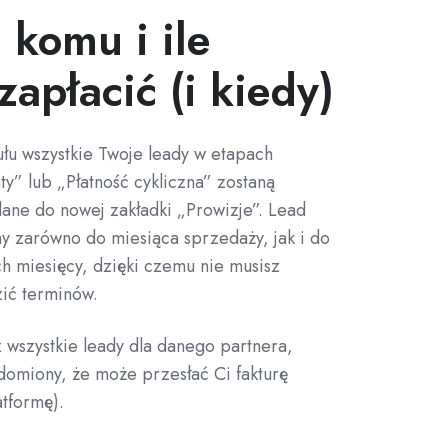
 komu i ile
zapłacić (i kiedy)
łu wszystkie Twoje leady w etapach
y” lub „Płatność cykliczna” zostaną
ane do nowej zakładki „Prowizje”. Lead
ny zarówno do miesiąca sprzedaży, jak i do
ch miesięcy, dzięki czemu nie musisz
zić terminów.
 wszystkie leady dla danego partnera,
domiony, że może przesłać Ci fakturę
atformę).