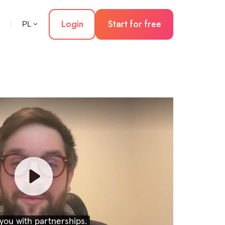
Login
Start for free
PL