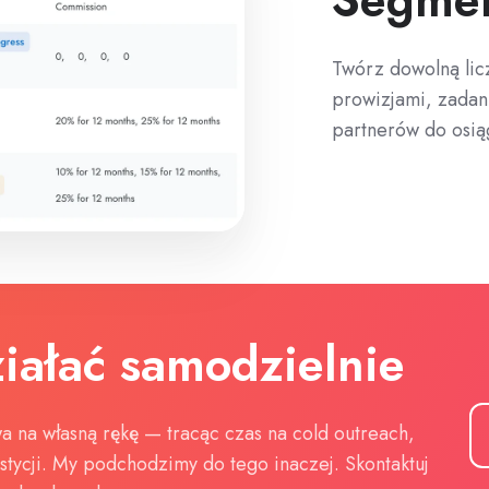
Twórz dowolną lic
prowizjami, zada
partnerów do osią
ziałać samodzielnie
 na własną rękę — tracąc czas na cold outreach,
tycji. My podchodzimy do tego inaczej. Skontaktuj