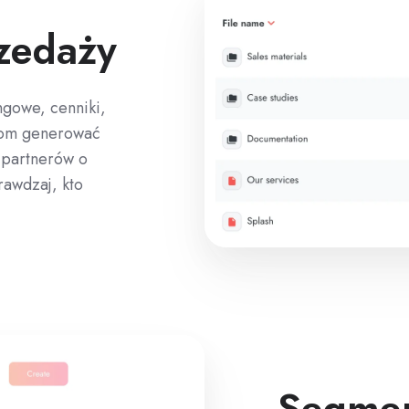
zedaży
ngowe, cenniki,
erom generować
 partnerów o
rawdzaj, kto
Segmen