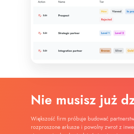
Nie musisz już d
Większość firm próbuje budować partnerstwa
rozproszone arkusze i powolny zwrot z inwes