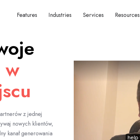
Features
Industries
Services
Resources
woje
a
w
jscu
partnerów z jednej
ywaj nowych klientów,
lny kanał generowania