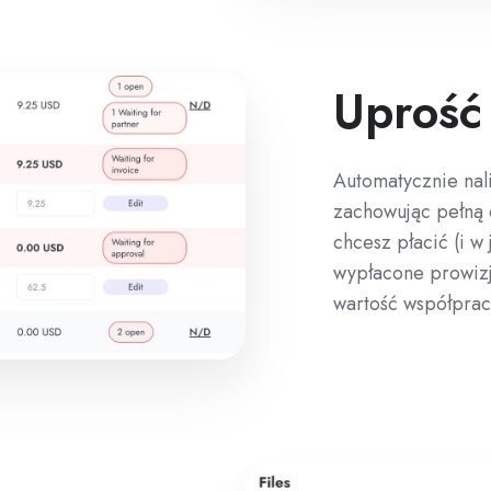
Uprość
Automatycznie nal
zachowując pełną e
chcesz płacić (i w 
wypłacone prowizj
wartość współprac